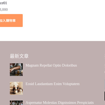
ice01
3,000
加入購物車
最新文章
Magnam Repellat Optio Doloribus
Eosid Laudantium Enim Voluptatem
Aspernatur Molestias Dignissimos Perspiciatis