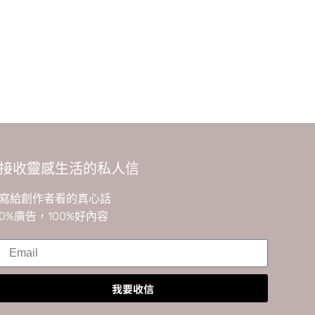
接收靈感生活的私人信
寫給創作者看的真心話
0%廣告，100%好內容
我要收信
A